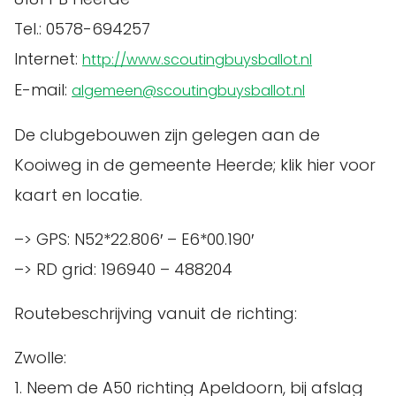
Tel.: 0578-694257
Internet:
http://www.scoutingbuysballot.nl
E-mail:
algemeen@scoutingbuysballot.nl
De clubgebouwen zijn gelegen aan de
Kooiweg in de gemeente Heerde; klik hier voor
kaart en locatie.
–> GPS: N52*22.806′ – E6*00.190′
–> RD grid: 196940 – 488204
Routebeschrijving vanuit de richting:
Zwolle:
1. Neem de A50 richting Apeldoorn, bij afslag