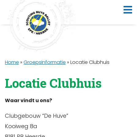
Home
»
Groepsinformatie
»
Locatie Clubhuis
Locatie Clubhuis
Waar vindt u ons?
Clubgebouw “De Huve”
Kooiweg 8a
8181 PB Heerde